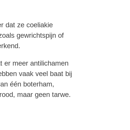
 dat ze coeliakie
als gewrichtspijn of
 erkend.
at er meer antilichamen
ebben vaak veel baat bij
 van één boterham,
brood, maar geen tarwe.