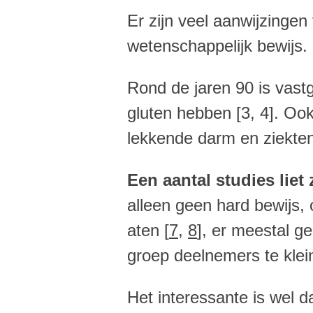
Er zijn veel aanwijzingen
wetenschappelijk bewijs.
Rond de jaren 90 is vast
gluten hebben [3, 4]. Oo
lekkende darm en ziekten
Een aantal studies liet
alleen geen hard bewijs,
ate
n [
7
,
8
], er
meestal gee
groep deelnemers te klei
Het interessante is wel 