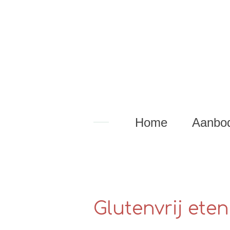
Ga
direct
naar
de
hoofdinhoud
Home
Aanbo
Glutenvrij eten