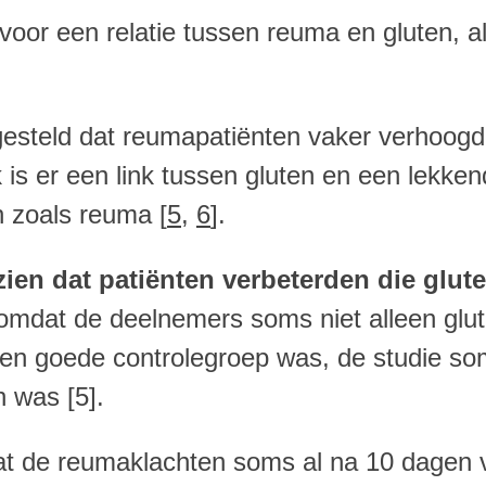
 voor een relatie tussen reuma en gluten, a
ges
teld dat reumapatiënten vaker verhoogd
k is er een link tussen gluten en een lekk
 zoals reuma [
5
,
6
].
 zien dat patiënten verbeterden die glute
 omdat de deelnemers soms niet alleen glu
n goede controlegroep was, de studie soms
n was [5].
dat de reumaklachten soms al na 10 dagen v