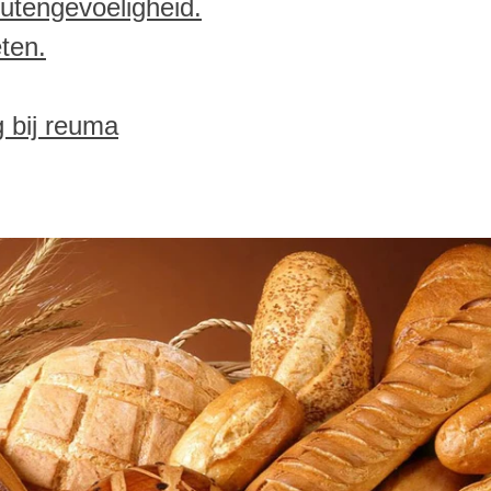
utengevoeligheid.
eten.
 bij reuma