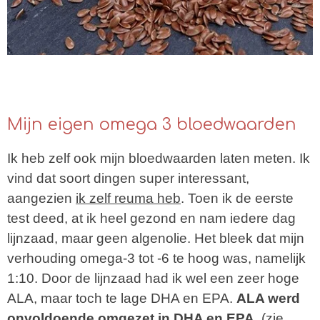
Mijn eigen omega 3 bloedwaarden
Ik heb zelf ook mijn bloedwaarden laten meten. Ik
vind dat soort dingen super interessant,
aange
zien
ik zelf reuma heb
. Toen
ik de eerste
test deed, at ik heel gezond en nam iedere dag
lijnzaad, maar geen algenolie. Het bleek dat mijn
verhouding omega-3 tot -6 te hoog was, namelijk
1:10. Door de lijnzaad
had ik wel een zeer hoge
ALA, maar toch te lage DHA en EPA.
ALA werd
onvoldoende omgezet in DHA en EPA.
(zie