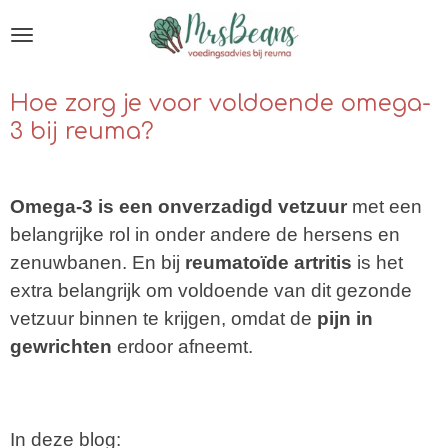
Ga
direct
naar
Hoe zorg je voor voldoende omega-
de
3 bij reuma?
hoofdinhoud
Omega-3 is een onverzadigd vetzuur
met een
belangrijke rol in onder andere de hersens en
zenuwbanen. En b
ij
reumatoïde artritis
is het
extra belangrijk om voldoende van dit gezonde
vetzuur binnen te krijgen, omdat de
pijn in
gewrichten
erdoor afneemt.
In deze blog: