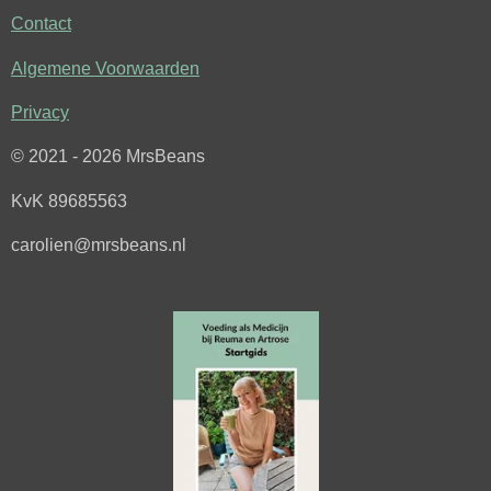
e
t
Contact
b
a
o
g
Algemene Voorwaarden
o
r
k
a
Privacy
m
© 2021 - 2026 MrsBeans
KvK 89685563
carolien@mrsbeans.nl