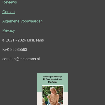
c
s
Reviews
e
t
Contact
b
a
o
g
Algemene Voorwaarden
o
r
k
a
Privacy
m
© 2021 - 2026 MrsBeans
KvK 89685563
carolien@mrsbeans.nl