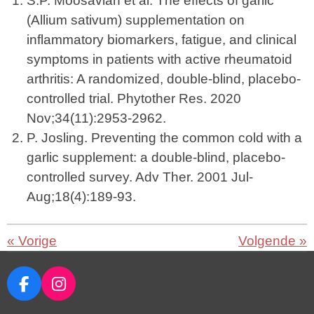
S.P. Moosavian et al. The effects of garlic
(Allium sativum) supplementation on
inflammatory biomarkers, fatigue, and clinical
symptoms in patients with active rheumatoid
arthritis: A randomized, double-blind, placebo-
controlled trial. Phytother Res. 2020
Nov;34(11):2953-2962.
P. Josling. Preventing the common cold with a
garlic supplement: a double-blind, placebo-
controlled survey. Adv Ther. 2001 Jul-
Aug;18(4):189-93.
«
Vorige
Volgende
»
F
I
a
n