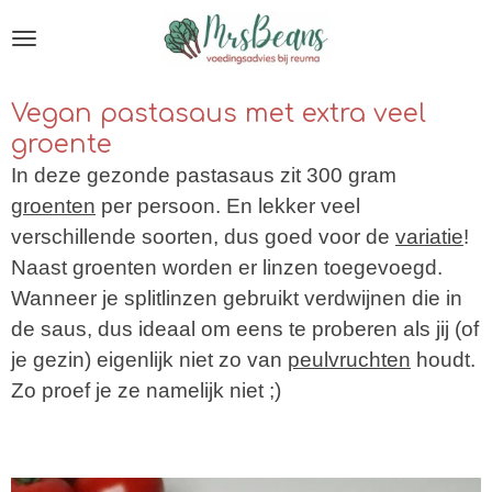
Ga
direct
naar
Vegan pastasaus met extra veel
de
groente
hoofdinhoud
In deze gezonde pastasaus zit 300 gra
m
groenten
pe
r persoon. En lekker veel
verschillende soorten, dus goed voo
r de
variatie
!
Naast groenten worden er
linzen toegevoegd.
Wanneer je s
plitlinzen gebruikt verdwijnen die in
de saus, dus ideaal om eens te proberen als jij (of
je gezin) eigenlijk niet zo va
n
peulvruchten
hou
dt.
Zo proef je ze namelijk niet ;)