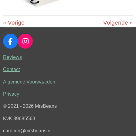
«
Vorige
Volgende
»
F
I
a
n
c
s
Reviews
e
t
Contact
b
a
o
g
Algemene Voorwaarden
o
r
k
a
Privacy
m
© 2021 - 2026 MrsBeans
KvK 89685563
carolien@mrsbeans.nl