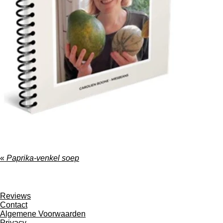
«
Paprika-venkel soep
F
I
a
n
Reviews
c
s
Contact
e
t
Algemene Voorwaarden
b
a
Privacy