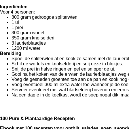
Ingrediënten
Voor 4 personen:
300 gram gedroogde spliterwten
1 ui
1 prei
300 gram wortel
350 gram knolselderij
3 laurierblaadjes
1200 ml water
Bereiding
Spoel de spliterwten af en kook ze samen met de laurier
Schil de wortels en knolselderij en snij deze in blokjes.
Snij de prei in halve ringen en pel en snipper de ui.
Gooi na het koken van de erwten de laurierblaadjes weg e
Voeg de gesneden groenten toe aan de pan en kook nog 
Voeg eventueel 300 ml extra water toe wanneer je de soep 
Serveer eventueel met wat bladselderij bovenop en een st
Na een dagje in de koelkast wordt de soep nogal dik, maa
100 Pure & Plantaardige Recepten
Ebook met 100 recepten voor ontbijt, salades, soep, avond