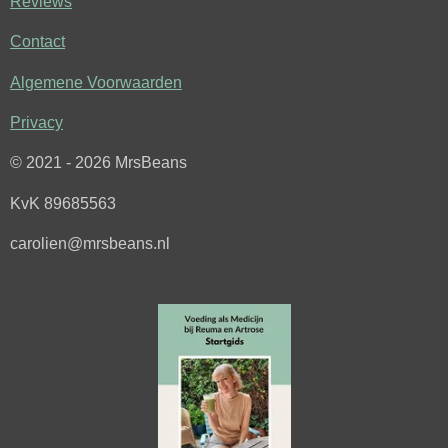
c
s
Reviews
e
t
Contact
b
a
o
g
Algemene Voorwaarden
o
r
k
a
Privacy
m
© 2021 - 2026 MrsBeans
KvK 89685563
carolien@mrsbeans.nl